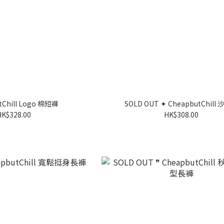
tChill Logo 棉短褲
SOLD OUT ✦ CheapbutChill
HK$328.00
HK$308.00