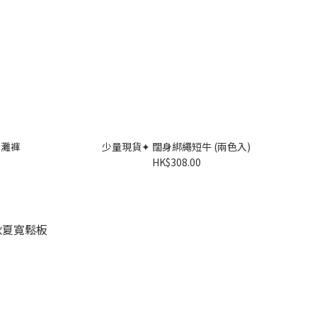
 沙灘褲
少量現貨✦ 闊身綁繩短牛 (兩色入)
HK$308.00