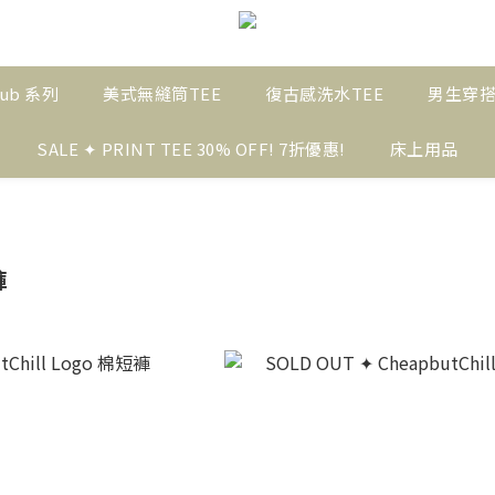
ub 系列
美式無縫筒TEE
復古感洗水TEE
男生穿
SALE ✦ PRINT TEE 30% OFF! 7折優惠!
床上用品
褲