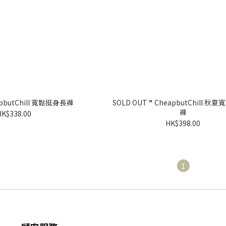
apbutChill 寬鬆挺身長褲
SOLD OUT ❞ CheapbutChill 
褲
HK$338.00
HK$398.00
1