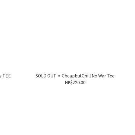
s TEE
SOLD OUT ✦ CheapbutChill No War Tee
HK$220.00