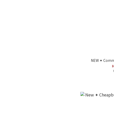
NEW ✦ Comma
H