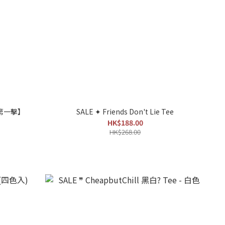
• 第一擊】
SALE ✦ Friends Don't Lie Tee
HK$188.00
HK$268.00