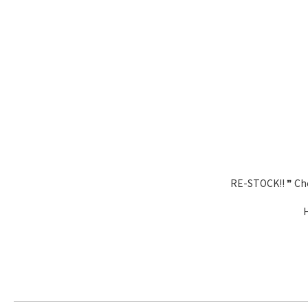
RE-STOCK!! ❞ Che