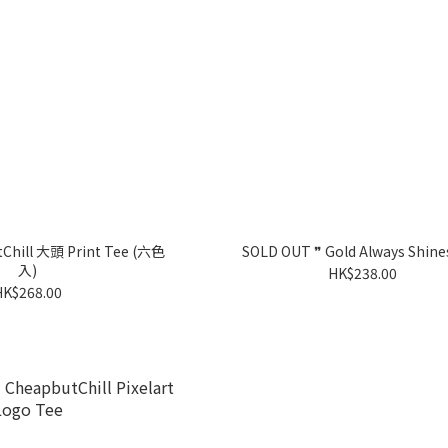
Chill 大頭 Print Tee (六色
SOLD OUT ❞ Gold Always Shine
入)
HK$238.00
HK$268.00