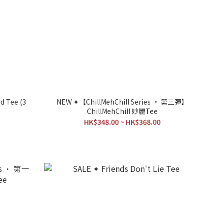
d Tee (3
NEW ✦【ChillMehChill Series • 第三彈】
ChillMehChill 妙麗Tee
HK$348.00 ~ HK$368.00