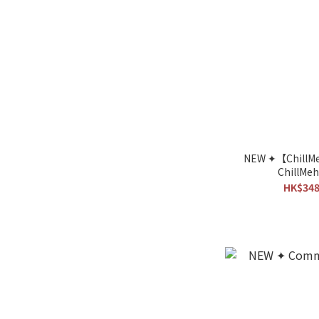
NEW ✦【ChillMe
ChillMe
HK$348