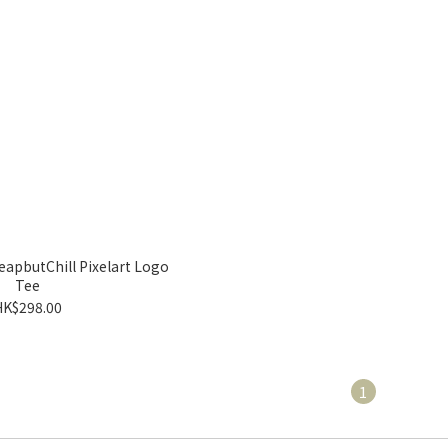
apbutChill Pixelart Logo
Tee
HK$298.00
1