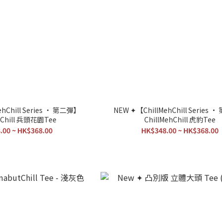
hChill Series • 第二彈】
NEW ✦【ChillMehChill Series 
hChill 兵頭花園Tee
ChillMehChill 虎豹Tee
.00 ~ HK$368.00
HK$348.00 ~ HK$368.00