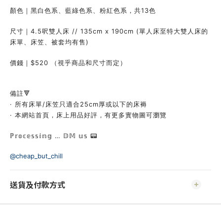
顏色｜黑白色系、藍綠色系、粉紅色系，共13色
尺寸｜4.5呎雙人床 // 135cm x 190cm (單人床至特大雙人床的
床單、床笠、被套均有售)
價錢｜$520 （視乎商品和尺寸而定）
備註🔻
· 所有床單/床笠只適合25cm厚或以下的床褥
· 本網站首頁，床上用品好評，有更多實物圖可瀏覽
ℙ𝕣𝕠𝕔𝕖𝕤𝕤𝕚𝕟𝕘 … 𝔻𝕄 𝕦𝕤 📟
@cheap_but_chill
送貨及付款方式