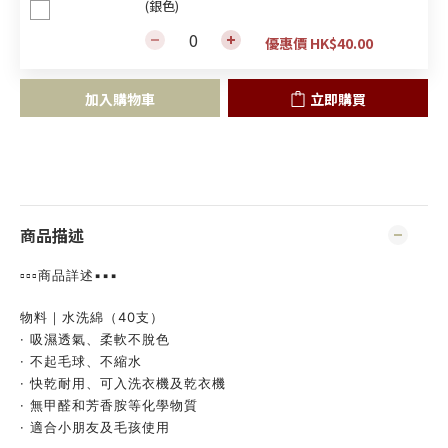
(銀色)
優惠價 HK$40.00
加入購物車
立即購買
商品描述
▫️▫️▫️商品詳述▪️▪️▪️
物料｜水洗綿（40支）
· 吸濕透氣、柔軟不脫色
· 不起毛球、不縮水
· 快乾耐用、可入洗衣機及乾衣機
· 無甲醛和芳香胺等化學物質
· 適合小朋友及毛孩使用