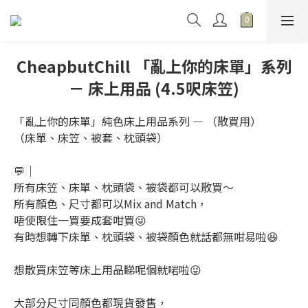
CheapbutChill 「亂上你的床單」系列
－ 床上用品 (4.5呎床笠)
「亂上你的床單」純色床上用品系列 — （散買用）
（床單、床笠、被套、枕頭袋）
💬｜
所有床笠、床單、枕頭袋、被袋都可以散買～
所有顏色、尺寸都可以Mix and Match，
唔使限住一買要成套咁買😜
有時想轉下床單、枕頭袋、被袋顏色就話都無咁易啦😆
想散買床笠等床上用品睇呢個就啱啦😜
大部分尺寸同顏色都現貨發售，