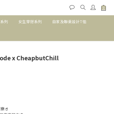
搭系列
女生穿搭系列
自家及聯乘設計T恤
BUY NOW
ode x CheapbutChill
樂🥤