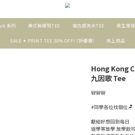
ub 系列
美式無縫筒TEE
復古感洗水TEE
男生穿
SALE ✦ PRINT TEE 30% OFF! 7折優惠!
床上用品
Hong Kong C
九因歌 Tee
🎒🎒🎒
#同學各位找個位🪑
獻給好想回到每日
返學等放學 放學飲可