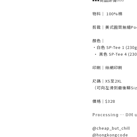
◾️◾️◾️商品詳情◽️◽️◽️
物料｜ 100%棉
剪裁｜美式圓筒無縫Pocket
顏色｜
・白色 SP-Tee 1 (230g
• 黑色 SP-Tee 4 (230
印刷｜絲網印刷
尺碼｜XS至2XL
（可向左滑到最後睇Size
價格｜$328
ℙ𝕣𝕠𝕔𝕖𝕤𝕤𝕚𝕟𝕘 … 𝔻𝕄 
@cheap_but_chill
@hongkongcode