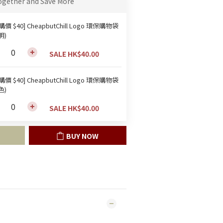
ogether and Save More
購價 $40] CheapbutChill Logo 環保購物袋
明)
SALE HK$40.00
購價 $40] CheapbutChill Logo 環保購物袋
色)
SALE HK$40.00
BUY NOW