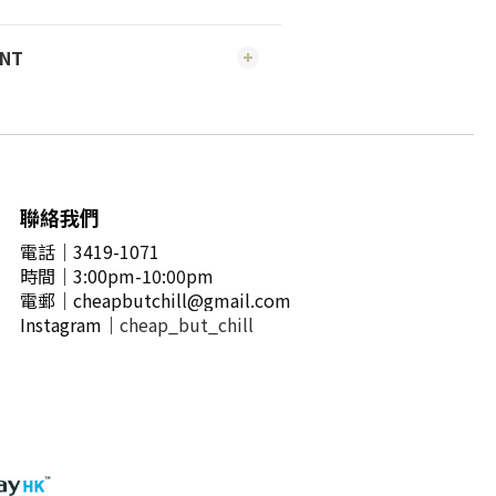
ENT
聯絡我們
電話｜3419-1071
時間
｜3
:00pm-10:00pm
電郵
｜
cheapbutchill@gmail.com
Instagram｜
cheap_but_chill