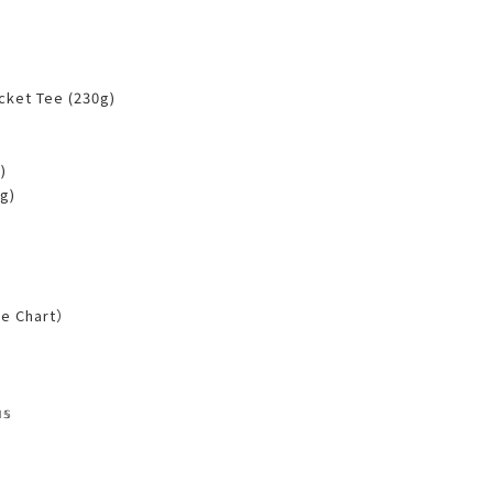
 Tee (230g)
)
g)
 Chart）
𝕤