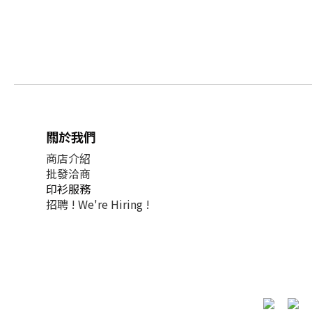
關於我們
商店介紹
批發洽商
印衫服務
招聘 !
We're Hiring !