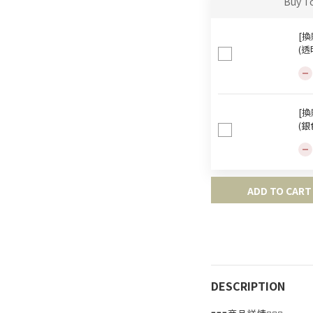
Buy T
[換
(透
[換
(銀
ADD TO CART
DESCRIPTION