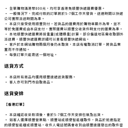
· 全單購物滿港幣800元，均可享香港免順豐快遞運費優惠。
· 一般情況下，完成付款的訂單將於5-7個工作天發貨，送達時間以快遞
公司實際派送時間為準。
· 本店只接受使用順豐到付，若貨品的運費用於購物車顯示為零，並不
等於免運費或由本店支付，實際運費以順豐交收貨件時支付的運費為準。
· 本地順豐快遞運費將按重量(或體積重)計算，
部分偏遠地區需收取額外
派送費，順豐快遞運費詳細可以查看順豐快遞網站。
· 客戶於本網站購物兩個月後仍未取貨，本店有權取消訂單，將貨品棄
置而不作通知。
· 每張訂單只能寄送一個地址。
送貨方式
· 本店所有商品均選用順豐速遞送貨服務。
· 客人亦可到門市自取商品。
送貨安排
【香港訂單】
· 本店確認收妥款項後，會於5-7個工作天安排包裝及出貨。
· 如客人選擇
順豐營業點、順豐站或順便智能櫃取件，貨品於
抵達指定
的順便智能櫃或順豐站，收件人電話號碼會收到由順豐速運發出的取件密