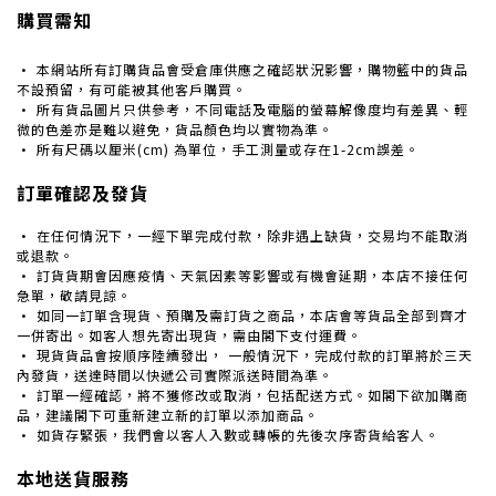
購買需知
· 本網站所有訂購貨品會受倉庫供應之確認狀況影響，購物籃中的貨品
不設預留，有可能被其他客戶購買。
· 所有貨品圖片只供參考，
不同電話及電腦的螢幕解像度均有差異、輕
微的色差亦是難以避免，
貨品顏色均以實物為準。
· 所有尺碼以厘米(cm) 為單位，手工測量或存在1-2cm誤差。
訂單確認及發貨
· 在任何情況下，一經下單完成付款，除非遇上缺貨，交易均不能取消
或退款。
· 訂貨貨期
會因應
疫情、天氣因素等影響或有機會延期，本店
不接任何
急單，敬請見諒。
· 如同一訂單含現貨、預購及需訂貨之商品，本店會等
貨品全部到齊才
一併寄出。如客人想先寄出現貨，需由閣下支付運費。
· 現貨貨品會按順序陸續發出， 一般情況下，完成付款的訂單將於三天
內發貨，送達時間以快遞公司實際派送時間為準。
· 訂單一經確認，將不獲修改或取消，包括配送方式。如閣下欲加購商
品，建議閣下可重新建立新的訂單以添加商品。
·
如貨存緊張，我們會以客人入數或轉帳的先後次序寄貨給客人。
本地送貨服務