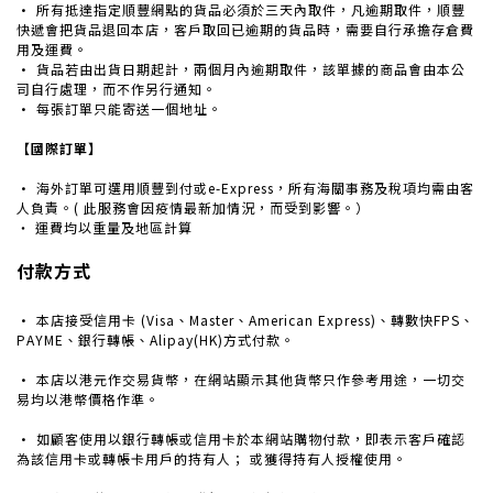
· 所有抵達指定順豐網點的貨品必須於三天內取件，凡逾期取件，順豐
快遞會把貨品退回本店，客戶取回已逾期的貨品時，需要自行承擔存倉費
用及運費。
· 貨品若由出貨日期起計，兩個月內逾期取件，該單據的商品會由本公
司自行處理，而不作另行通知。
·
每張訂單只能寄送一個地址。
【國際訂單】
· 海外訂單可選用順豐到付或e-Express，所有海關事務及稅項均需由客
人負責。( 此服務會因疫情最新加情況，而受到影響。）
‧ 運費均以重量及地區計算
付款方式
· 本店接受信用卡 (Visa、Master、American Express)、轉數快FPS、
PAYME、銀行轉帳、Alipay(HK)方式付款。
· 本店以港元作交易貨幣，在網站顯示其他貨幣只作參考用途，一切交
易均以港幣價格作準。
·
如顧客使用以銀行轉帳或信用卡於本網站購物付款，即表示客戶確認
為該信用卡或轉帳卡用戶的持有人； 或獲得持有人授權使用。