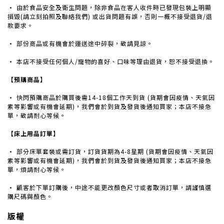
· 由於食品安全及衛生問題，除非食品在客人收件時已發現包裝上明顯
損毀(請立刻拍照及聯絡我們) 或出貨問題有誤，否則一概不接受退貨/退
款要求。
· 部份商品或有機會於運送途中碎裂，敬請見諒。
· 本店不接受任何個人/寵物的喜好、口味等理由退貨，恕不接受退換。
【預購商品】
· 快閃預購商品於購買後需14-18個工作天到貨 (貨期會因疫情、天氣因
素等影響或有機會延期)，我們會於到貨及發貨後通知買家；本店不接急
單，敬請耐心等候。
【床上用品訂單】
· 部分床單套裝或需訂貨，訂貨貨期為4-8星期 (
貨期會因疫情、天氣因
素等影響或有機會延期)
，
我們會於到貨及發貨後通知買家；本店不接急
單，煩請耐心等候。
· 顧客於下單訂購後，中途不能更改顏色尺寸或者取消訂單，請謹慎選
購尺碼與顏色。
版權