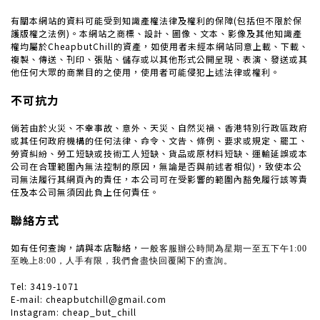
有關本網站的資料可能受到知識產權法律及權利的保障(包括但不限於保
護版權之法例)。
本網站之商標、設計、圖像、文本、影像及其他知識產
權均屬於CheapbutChill的
資產，如使用者未經本網站同意上載、下載、
複製、傳送、刊印、張貼、儲存或以其他形式公開呈現、表演、發送或其
他任何大眾的商業目的之使用，使用者可能侵犯上述法律或權利。
不可抗力
倘若由於火災、不幸事故、意外、天災、自然災禍、香港特別行政區政府
或其任何政府機構的任何法律、命令、文告、條例、要求或規定、罷工、
勞資糾紛、勞工短缺或技術工人短缺、貨品或原材料短缺、運輸延誤或本
公司在合理範圍內無法控制的原因，無論是否與前述者相似)，致使本公
司無法履行其網頁內的責任，本公司可在受影響的範圍內豁免履行該等責
任及本公司無須因此負上任何責任。
聯絡方式
如有任何查詢，請與本店聯絡，
一般客服辦公時間為星期一至五下午1:00
至晚上8:00，人手有限，我們會盡快回覆閣下的查詢。
Tel: 3419-1071
E-mail: cheapbutchill@gmail.com
Instagram: cheap_but_chill