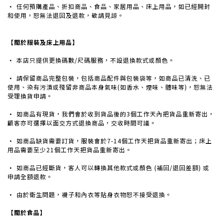
· 任何預購產品、折扣商品、食品、家居用品、床上用品，如已經開封
和使用，恕無法退回及退款，敬請見諒。
【關於服裝及床上用品】
·
本店只提供更換碼數/尺碼服務，不設退換款式或顏色。
· 請保留商品完整包裝，包括商品配件與包裝袋等，如商品已清洗、已
使用、染有污漬或殘留非商品本身氣味(如香水、煙味、體味等)，恕無法
受理換貨申請。
· 如商品有現貨，我們會於收到貨品後的3個工作天內把貨品重新寄出，
顧客亦可選擇以面交方式退換商品，交收時間可議。
· 如商品缺貨需要訂貨，服裝會於7-14個工作天把貨品重新寄出；床上
用品需要至少21個工作天把貨品重新寄出。
· 如商品已經斷貨，客人可以轉換其他款式或顏色 (補回/退回差額) 或
申請全額退款。
· 由於衛生問題，襪子和內衣等貼身衣物
恕不接受退換。
【關於食品】