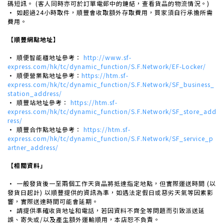
碼短訊。 (客人同時亦可於訂單電郵中的鏈結，查看貨品的物流情況。)
· 如超過24小時取件，順豐會收取額外存取費用，買家須自行承擔所需
費用。
【順豐網點地址】
· 順便智能櫃地址參考：
http://www.sf-
express.com/hk/tc/dynamic_function/S.F.Network/EF-Locker/
· 順便營業點地址參考：
https://htm.sf-
express.com/hk/tc/dynamic_function/S.F.Network/SF_business_
station_address/
· 順豐站地址參考：
https://htm.sf-
express.com/hk/tc/dynamic_function/S.F.Network/SF_store_add
ress/
· 順豐合作點地址參考：
https://htm.sf-
express.com/hk/tc/dynamic_function/S.F.Network/SF_service_p
artner_address/
【相關資料」
· 一般發貨後一至兩個工作天貨品將抵達指定地點，但實際運送時間 (以
發貨日起計) 以順豐提供的資訊為準，如遇法定假日或惡劣天氣等因素影
響，實際送達時間可能會延期。
· 請提供準確收貨地址和電話，若因資料不齊全等問題而引致派送延
誤、寄失或/以及產生額外運輸順用，本店恕不負責。