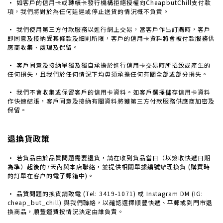
· 如客戶的信用卡或轉帳卡發行機構拒絕授權向CheapbutChill支付款
項，我們將對於為任何延遲或停止送貨的情況概不負責。
·
我們使用第三方付款服務以進行網上交易，當客戶作出訂購時，客戶
即同意及接納受其條款及細則所限，客戶的信用卡資料將會被付款服務供
應商收集、處理及保留。
· 客戶同意及接納單獨及獨自承擔於進行信用卡交易時所招致或產生的
任何損失，且我們於任何情況下均毋須承擔任何有關全部或部分損失。
· 我們不會收集或保留客戶的信用卡資料。如客戶選擇儲存信用卡資料
作快速結賬，客戶同意及接納有關資料將獲第三方付款服務供應商加密及
保留。
退換貨政策
· 若貨品由於品質問題需要退貨，請在收到貨品當日（以簽收快遞日期
為準）起後的7天內與本店聯絡，並提供相關單據編號辦理換貨 (購買時
的訂單在客户的電子郵箱中)。
· 品質問題的換貨請致電 (Tel: 3419-1071) 或 Instagram DM (IG:
cheap_but_chill) 與我們聯絡，以確認選擇順豐快遞、平郵或到門市退
換商品，
順豐運費按情況決定由誰負責。