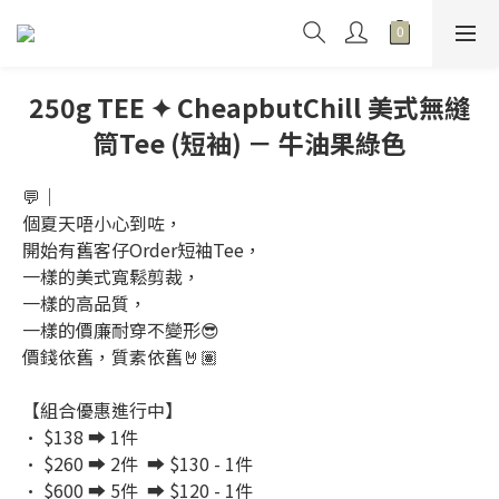
250g TEE ✦ CheapbutChill 美式無縫
筒Tee (短袖) － 牛油果綠色
💬｜
個夏天唔小心到咗，
開始有舊客仔Order短袖Tee，
一樣的美式寬鬆剪裁，
一樣的高品質，
一樣的價廉耐穿不變形😎
價錢依舊，質素依舊🤘🏽
【組合優惠進行中】
· $138 ➡️ 1件
· $260 ➡️ 2件  ➡️ $130 - 1件
· $600 ➡️ 5件  ➡️ $120 - 1件