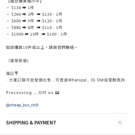
【組合優惠進行中】
· $138 ➡️ 1件
· $260 ➡️ 2件 ➡️ $130 - 1件
· $600 ➡️ 5件 ➡️ $120 - 1件
· $880 ➡️ 8件 ➡️ $110 - 1件
· $1000 ➡️ 10件 ➡️ $100 - 1件
如欲購買10件或以上，請與我們聯絡。
（接受批發)
備註🔻
· 大量訂購可批發價出售，
可透過Whatspp、IG DM或電郵查詢
ℙ𝕣𝕠𝕔𝕖𝕤𝕤𝕚𝕟𝕘 … 𝔻𝕄 𝕦𝕤 📟
@cheap_but_chill
SHIPPING & PAYMENT