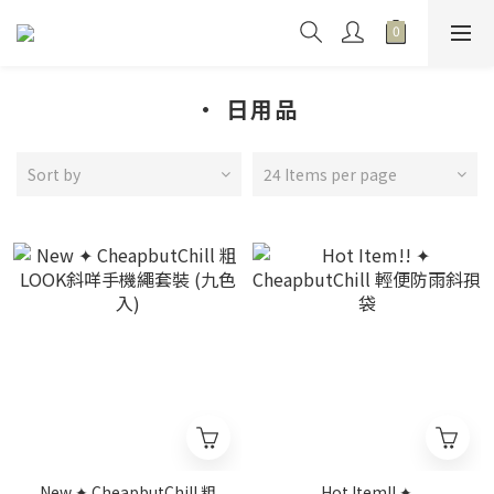
· 日用品
Sort by
24 Items per page
New ✦ CheapbutChill 粗
Hot Item!! ✦