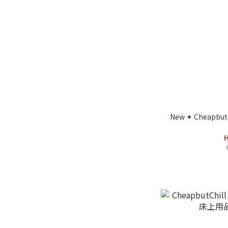
New ✦ CheapbutCh
H