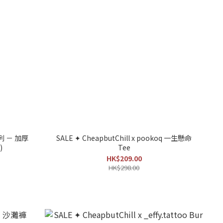
列 － 加厚
SALE ✦ CheapbutChill x pookoq 一生懸命
)
Tee
HK$209.00
HK$298.00