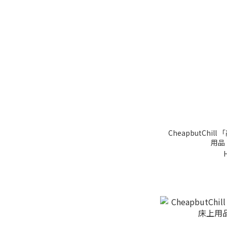
CheapbutChi
用品