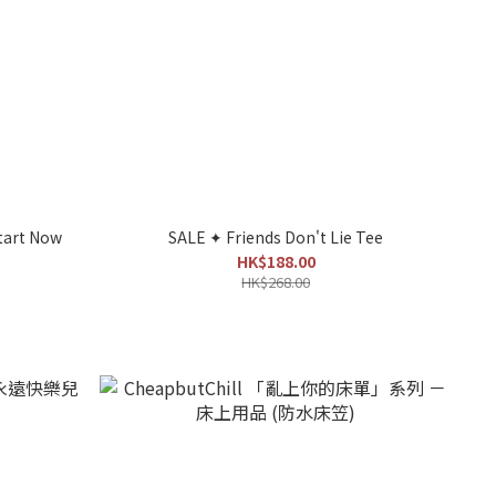
tart Now
SALE ✦ Friends Don't Lie Tee
HK$188.00
HK$268.00