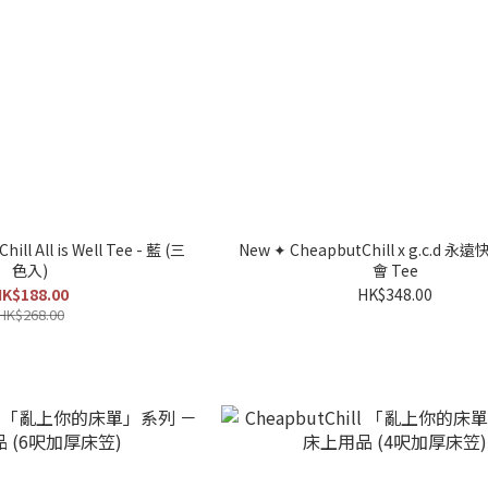
ill All is Well Tee - 藍 (三
New ✦ CheapbutChill x g.c.d
色入)
會 Tee
K$188.00
HK$348.00
HK$268.00