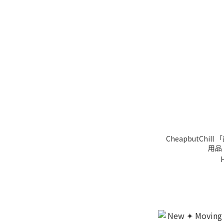
CheapbutChi
用品